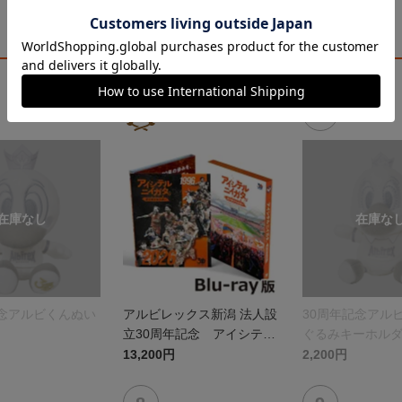
記念アルビくんぬい
アルビレックス新潟 法人設
30周年記念アル
立30周年記念 アイシテル
ぐるみキーホル
ニイガタ ―受け継がれる想
13,200円
2,200円
い―（Blu-ray）