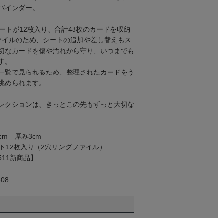
バインダー。
ートが12枚入り、合計48枚のカードを収納
ァイルのため、シートの追加や差し替えもス
切なカードを傷や汚れから守り、いつまでも
す。
一覧で見られるため、整理されたカードをう
眺められます。
レクションは、きっとこの先もずっと大切な
cm 厚み3cm
ト12枚入り（2穴リングファイル）
511新商品】
08