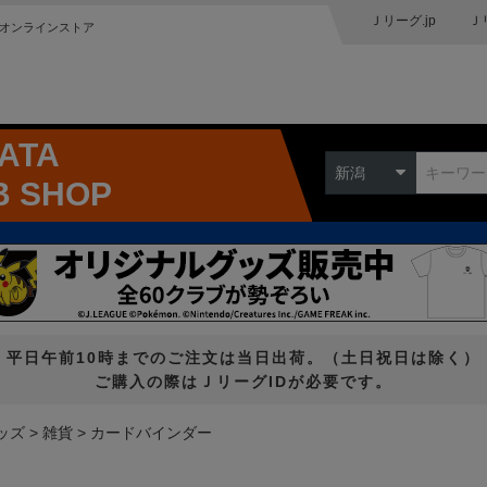
Ｊリーグ.jp
Ｊ
オンラインストア
GATA
新潟
B SHOP
平日午前10時までのご注文は当日出荷。（土日祝日は除く）
ご購入の際はＪリーグIDが必要です。
ッズ
雑貨
カードバインダー