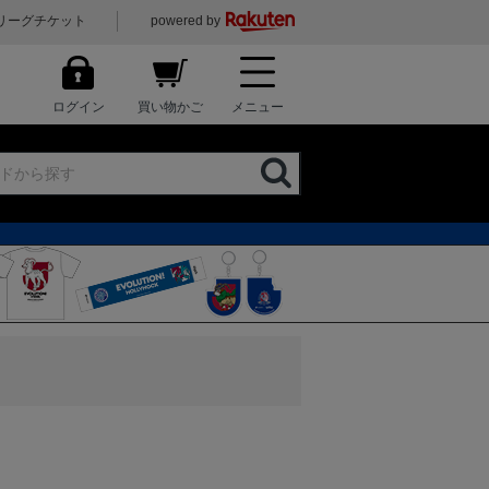
リーグチケット
powered by
ログイン
買い物かご
メニュー