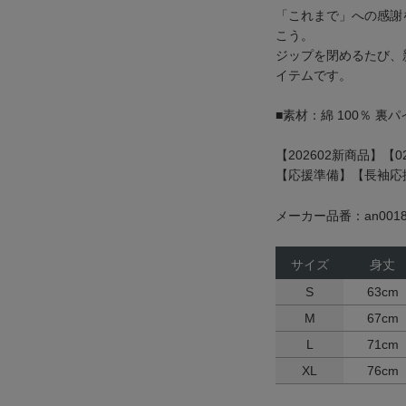
「これまで」への感謝
こう。
ジップを閉めるたび、
イテムです。
■素材：綿 100％ 裏パ
【202602新商品】【0
【応援準備】【長袖応
メーカー品番：an0018
サイズ
身丈
S
63cm
M
67cm
L
71cm
XL
76cm