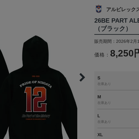
アルビレック
26BE PART 
（ブラック）
販売期間：2026年2月
8,250
価格：
S
在庫あり
M
在庫あり
L
在庫あり
XL