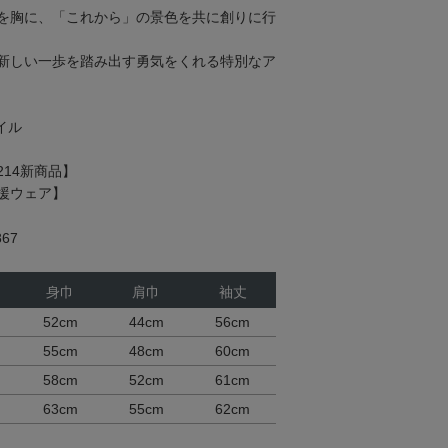
を胸に、「これから」の景色を共に創りに行
新しい一歩を踏み出す勇気をくれる特別なア
イル
214新商品】
援ウェア】
67
身巾
肩巾
袖丈
52cm
44cm
56cm
55cm
48cm
60cm
58cm
52cm
61cm
63cm
55cm
62cm