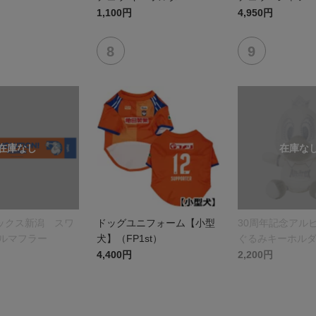
1,100円
4,950円
ックス新潟 スワ
ドッグユニフォーム【小型
30周年記念アル
オルマフラー
犬】（FP1st）
ぐるみキーホル
4,400円
2,200円