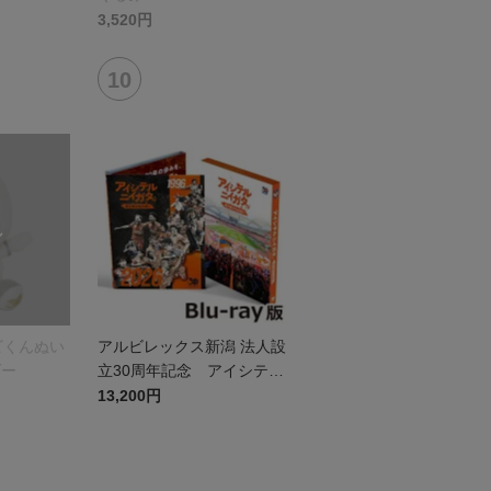
3,520円
ビくんぬい
アルビレックス新潟 法人設
ダー
立30周年記念 アイシテル
ニイガタ ―受け継がれる想
13,200円
い―（Blu-ray）