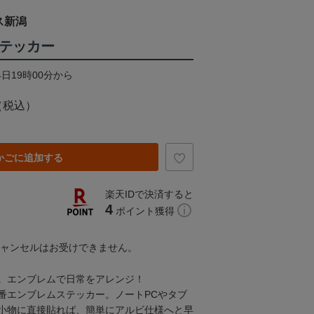
ス新潟
ステッカー
4日19時00分から
（税込）
かごに追加する
楽天IDで決済すると
4
ポイント獲得
キャンセルはお受けできません。
。エンブレムで日常をアレンジ！
番エンブレムステッカー。ノートPCやタブ
小物に直接貼れば、簡単にアルビ仕様へと早