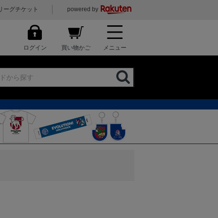
リーグチケット
powered by
ログイン
買い物かご
メニュー