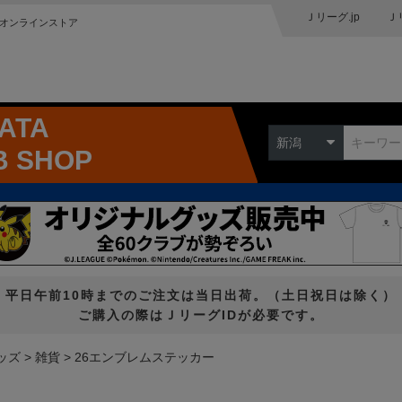
Ｊリーグ.jp
Ｊ
オンラインストア
GATA
新潟
B SHOP
平日午前10時までのご注文は当日出荷。（土日祝日は除く）
ご購入の際はＪリーグIDが必要です。
ッズ
雑貨
26エンブレムステッカー