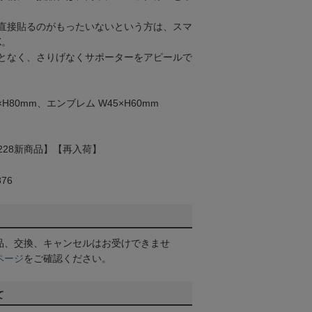
直接貼るのがもったいないという方は、スマ
K。
となく、さりげなくサポーターをアピールで
H80mm、エンブレム W45×H60mm
0228新商品】【再入荷】
76
品、交換、キャンセルはお受けできませ
ページ
をご確認ください。
て