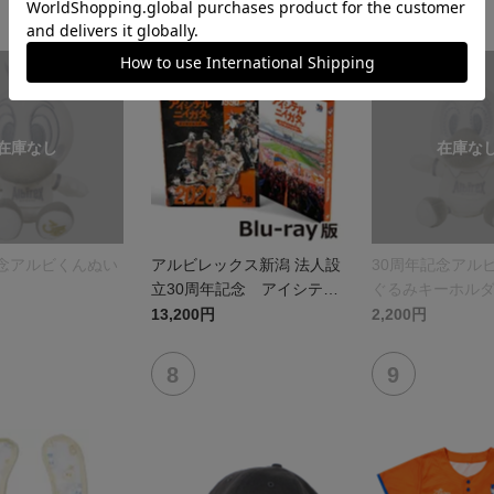
記念アルビくんぬい
アルビレックス新潟 法人設
30周年記念アル
立30周年記念 アイシテル
ぐるみキーホル
ニイガタ ―受け継がれる想
13,200円
2,200円
い―（Blu-ray）