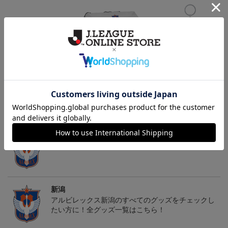
アルビレックス新潟 ピ
26傘型サンシェード
アルビレックス新潟 ピ
カチュウ タオルマフラー
カチュウ キーホルダー
2,500円
4,400円
1,100円
4
トピックス
新潟
タオル・リストバンドを豊富にラインナップ！
新潟
アルビレックス新潟のすべてのグッズをチェックし
たい方に！全グッズ一覧はこちら！