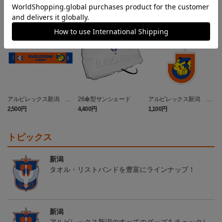
NEW
NEW
アルビレックス新潟 ピ
26傘型サンシェード
アルビレックス新潟 ピ
カチュウ タオルマフラー
カチュウ キーホルダー
2,500円
4,400円
1,100円
3
トピックス
新潟
タオル・リストバンドを豊富にラインナップ！
新潟