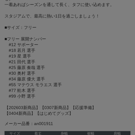
一着あればシーズンを通して長く、タフに使い込めます。
スタジアムで、最高に熱い1日を過ごしましょう！
■サイズ：フリー
■フリー 展開ナンバー
#12 サポーター
#18 若月 選手
#19 星 選手
#21 田代 選手
#25 藤原 奏哉 選手
#30 奥村 選手
#34 藤原 優大 選手
#55 マテウス モラエス 選手
#77 舩木 選手
#99 小野 選手
【202603新商品】【0307新商品】【応援準備】
【0404新商品】【はじめてグッズ】
メーカー品番：an001911
サイズ
着丈
身幅
裾幅
肩幅