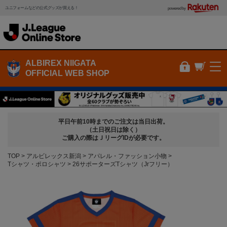
ユニフォームなどの公式グッズが買える！
powered by
ALBIREX NIIGATA
OFFICIAL WEB SHOP
平日午前10時までのご注文は当日出荷。
（土日祝日は除く）
ご購入の際はＪリーグIDが必要です。
TOP
アルビレックス新潟
アパレル・ファッション小物
Tシャツ・ポロシャツ
26サポーターズTシャツ（Jrフリー）