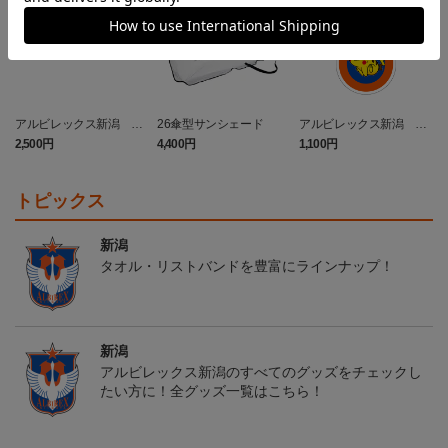
アルビレックス新潟 ピ
26傘型サンシェード
アルビレックス新潟 ピ
カチュウ タオルマフラー
カチュウ キーホルダー
2,500円
4,400円
1,100円
4
トピックス
新潟
タオル・リストバンドを豊富にラインナップ！
新潟
アルビレックス新潟のすべてのグッズをチェックし
たい方に！全グッズ一覧はこちら！