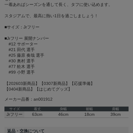
一着あればシーズンを通して長く、タフに使い込めます。
スタジアムで、最高に熱い1日を過ごしましょう！
■サイズ：Jrフリー
■Jrフリー 展開ナンバー
#12 サポーター
#21 田代 選手
#25 藤原 奏哉 選手
#30 奥村 選手
#77 舩木 選手
#99 小野 選手
【202603新商品】【0307新商品】【応援準備】
【0404新商品】【はじめてグッズ】
メーカー品番：an001912
サイズ
着丈
身幅
裾幅
肩幅
Jrフリー
63cm
46cm
18cm
39cm
返品・交換について