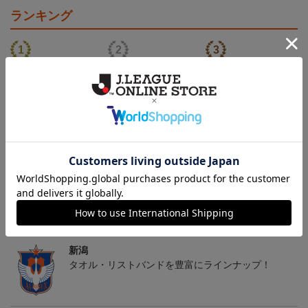
ランキング
26傘型サンシェード
30周年記念アルビくんぬ
アルビレックス新潟 法人
いぐるみ
設立30周年記念 アイシ
4,400円
3,520円
13,200円
4
テルニイガタ ―受け継が
れる想い―（Blu-ray）
トピックス
新潟
タオル・リストバンドを豊富にラインナップ！