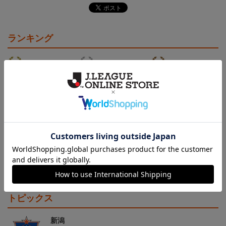
ランキング
NEW
NEW
アルビレックス新潟 ピ
26傘型サンシェード
アルビレックス新潟 ピ
カチュウ タオルマフラー
カチュウ キーホルダー
2,500円
4,400円
1,100円
3
トピックス
新潟