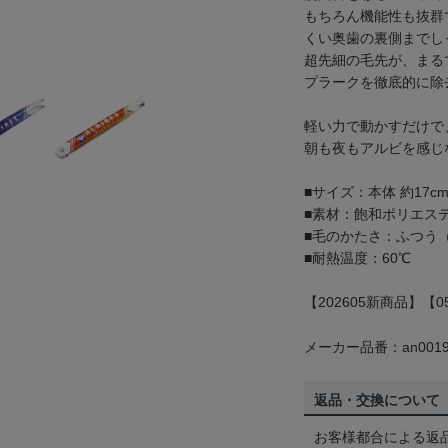
もちろん機能性も抜群
くい奥歯の裏側までし
超先細の毛先が、まる
プラークを徹底的に除
軽い力で動かすだけで
朝も夜もアルビを感じ
■サイズ：本体 約17cm
■素材：飽和ポリエス
■毛のかたさ：ふつう（
■耐熱温度：60℃
【202605新商品】【0
メーカー品番：an0019
返品・交換について
お客様都合による返