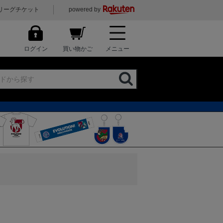
リーグチケット
powered by
ログイン
買い物かご
メニュー