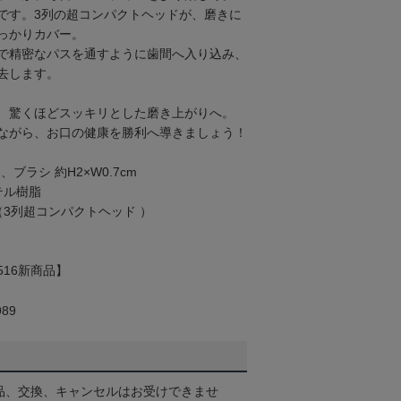
です。3列の超コンパクトヘッドが、磨きに
っかりカバー。
で精密なパスを通すように歯間へ入り込み、
去します。
、驚くほどスッキリとした磨き上がりへ。
ながら、お口の健康を勝利へ導きましょう！
、ブラシ 約H2×W0.7cm
テル樹脂
3列超コンパクトヘッド ）
516新商品】
89
品、交換、キャンセルはお受けできませ