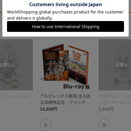
記念アルビくんぬい
アルビレックス新潟 法人設
30周年記念アル
立30周年記念 アイシテル
ぐるみキーホル
ニイガタ ―受け継がれる想
13,200円
2,200円
い―（Blu-ray）