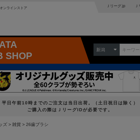
Ｊリーグ.jp
Ｊ
オンラインストア
GATA
新潟
B SHOP
平日午前10時までのご注文は当日出荷。（土日祝日は除く）
ご購入の際はＪリーグIDが必要です。
ッズ
雑貨
26歯ブラシ