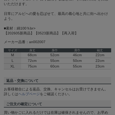
いただけます。
日常にアルビへの愛を忍ばせて、最高の着心地と共に街へ出かけ
よう。
■素材：綿100％br>
【202605新商品】【0523新商品】【再入荷】
メーカー品番：an002007
サイズ
身丈
身巾
肩巾
袖丈
M
68cm
52cm
46cm
22cm
L
72cm
55cm
50cm
22cm
XL
75cm
60cm
55cm
23cm
返品・交換について
お客様都合による返品、交換、キャンセルはお受けできません。
詳しくは
ヘルプページ
をご確認ください。
ご注文の確定について
買い物かごに入れるだけでは在庫は確保されませんので、お早め