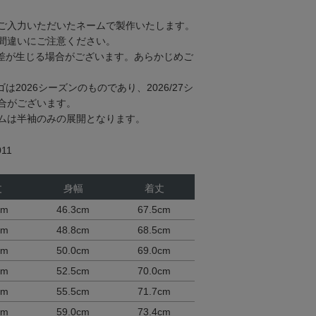
ご入力いただいたネームで製作いたします。
間違いにご注意ください。
差が生じる場合がございます。あらかじめご
2026シーズンのものであり、2026/27シ
合がございます。
ムは半袖のみの展開となります。
11
丈
身幅
着丈
cm
46.3cm
67.5cm
cm
48.8cm
68.5cm
cm
50.0cm
69.0cm
cm
52.5cm
70.0cm
cm
55.5cm
71.7cm
cm
59.0cm
73.4cm