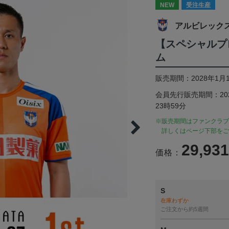
NEW
受注生産
アルビレック
【スペシャルプ
ム
販売期間：2028年1月1
会員先行販売期間：2026
23時59分
※販売期間はファンクラブ
詳しくはページ下部をご
29,93
価格：
S
在庫わずか
ご注文から約5週間