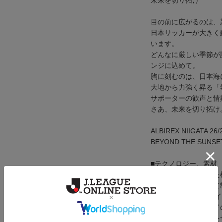
未来を切り拓け
目の前に広がるのは、新
日本サッカーが大きく
います。
どんなに厳しい季節が
ンジに込めて。
胸に刻むのは、日本海
大地から力強く昇る「
サポーターの歓声と情
さあ、未来を切り拓け
ALBIREX NIIGATA 26/
BEYOND THE SUNSET
■テクノロジー、素材
軽量で透湿性に優れた
が汗をすばやく吸って
「CLIMACOOL(ク
世界最高峰のブランド
力の限り支える皆様を