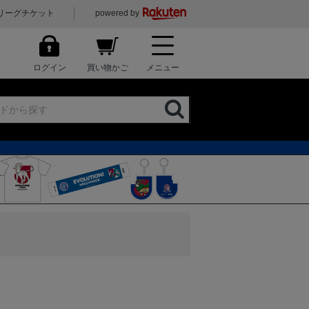
リーグチケット
powered by
ログイン
買い物かご
メニュー