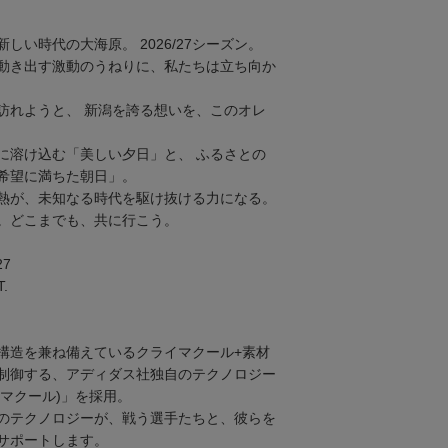
しい時代の大海原。 2026/27シーズン。
動き出す激動のうねりに、私たちは立ち向か
訪れようと、 新潟を誇る想いを、このオレ
に溶け込む「美しい夕日」と、 ふるさとの
希望に満ちた朝日」。
熱が、未知なる時代を駆け抜ける力になる。
。どこまでも、共に行こう。
27
.
構造を兼ね備えているクライマクール+素材
制御する、アディダス社独自のテクノロジー
ライマクール)」を採用。
のテクノロジーが、戦う選手たちと、彼らを
サポートします。