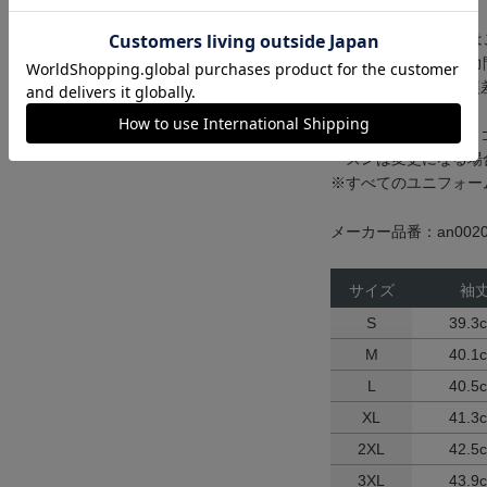
※オリジナルネームは
スペースの有無や入力
※縫製の際に多少の誤
了承ください。
※画像のパートナーロゴは
ーズンは変更になる場
※すべてのユニフォー
メーカー品番：an0020
サイズ
袖
S
39.3
M
40.1
L
40.5
XL
41.3
2XL
42.5
3XL
43.9