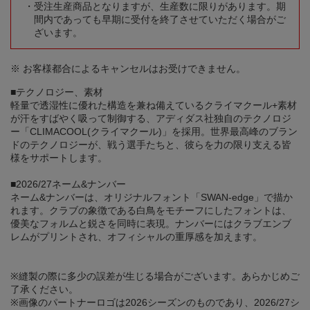
受注生産商品となりますが、生産数に限りがあります。期
間内であっても早期に受付を終了させていただく場合がご
ざいます。
※ お客様都合によるキャンセルはお受けできません。
■テクノロジー、素材
軽量で透湿性に優れた構造を兼ね備えているクライマクール+素材
が汗をすばやく吸って制御する、アディダス社独自のテクノロジ
ー「CLIMACOOL(クライマクール)」を採用。世界最高峰のブラン
ドのテクノロジーが、戦う選手たちと、彼らを力の限り支える皆
様をサポートします。
■2026/27ネーム&ナンバー
ネーム&ナンバーは、オリジナルフォント「SWAN-edge」で描か
れます。クラブの象徴である白鳥をモチーフにしたフォントは、
優美なフォルムと鋭さを同時に表現。ナンバーにはクラブエンブ
レムがプリントされ、オフィシャルの重厚感を加えます。
※縫製の際に多少の誤差が生じる場合がございます。あらかじめご
了承ください。
※画像のパートナーロゴは2026シーズンのものであり、2026/27シ