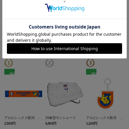
ギフト対応について
ヘルプページ
ランキング
NEW
NEW
アルビレックス新潟 ピ
26傘型サンシェード
アルビレックス新潟 ピ
カチュウ タオルマフラー
カチュウ キーホルダー
2,500円
4,400円
1,100円
3