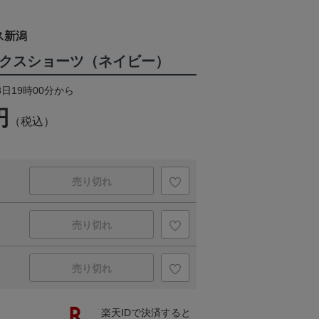
ス新潟
ックスショーツ（ネイビー）
3日19時00分から
円
（税込）
売り切れ
売り切れ
売り切れ
楽天IDで決済すると