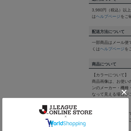
3,980円（税込）
は
ヘルプページ
をご
配送方法について
一部商品はメール便
くは
ヘルプページ
を
商品について
【カラーについて】
商品画像は、お使い
ンのメーカー・機種
なって見える場合が
【仕様について】
取り扱い商品によっ
予告なく変更になる