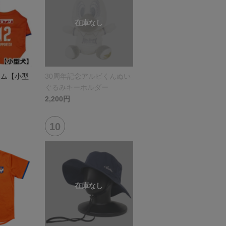
ーム【小型
30周年記念アルビくんぬい
ぐるみキーホルダー
2,200円