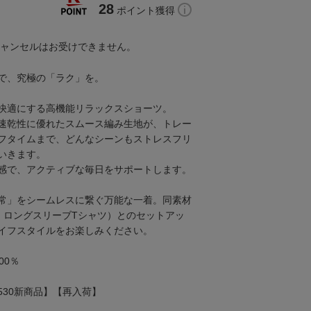
28
ポイント獲得
キャンセルはお受けできません。
で、究極の「ラク」を。
快適にする高機能リラックスショーツ。
速乾性に優れたスムース編み生地が、トレー
フタイムまで、どんなシーンもストレスフリ
いきます。
感で、アクティブな毎日をサポートします。
常」をシームレスに繋ぐ万能な一着。同素材
・ロングスリーブTシャツ）とのセットアッ
イフスタイルをお楽しみください。
00％
0530新商品】【再入荷】