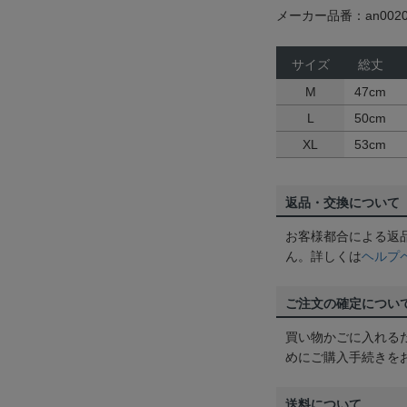
メーカー品番：an0020
サイズ
総丈
M
47cm
L
50cm
XL
53cm
返品・交換について
お客様都合による返
ん。詳しくは
ヘルプ
ご注文の確定につい
買い物かごに入れる
めにご購入手続きを
送料について