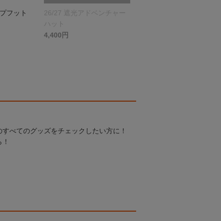
ップフット
26/27 遮光アドベンチャー
ハット
4,400円
のすべてのグッズをチェックしたい方に！
ら！