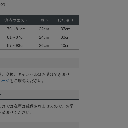
29
適応ウエスト
股下
股ワタリ
76～81cm
22cm
37cm
81～87cm
24cm
38cm
87～93cm
26cm
40cm
品、交換、キャンセルはお受けできませ
ページ
をご確認ください。
て
だけでは在庫は確保されませんので、お早
お済ませください。