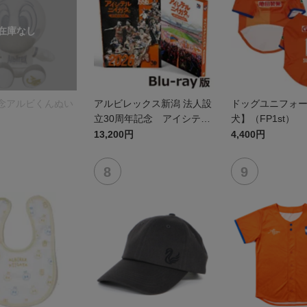
記念アルビくんぬい
アルビレックス新潟 法人設
ドッグユニフォ
立30周年記念 アイシテル
犬】（FP1st）
ニイガタ ―受け継がれる想
13,200円
4,400円
い―（Blu-ray）