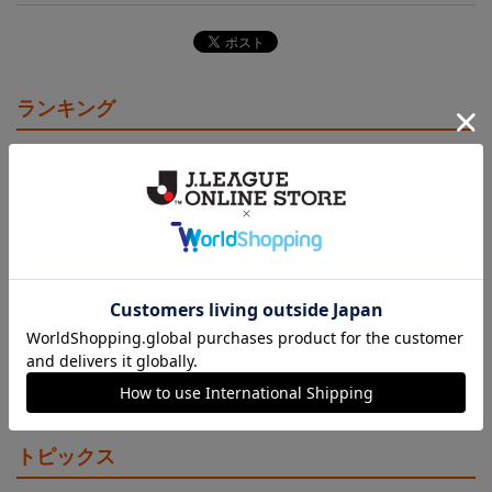
ランキング
NEW
NEW
アルビレックス新潟 ピ
26傘型サンシェード
アルビレックス新潟 ピ
カチュウ タオルマフラー
カチュウ キーホルダー
2,500円
4,400円
1,100円
3
トピックス