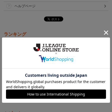
ヘルプページ
ランキング
NEW
NEW
アルビレックス新潟 ピ
26傘型サンシェード
アルビレックス新潟 ピ
カチュウ タオルマフラー
カチュウ キーホルダー
2,500円
4,400円
1,100円
3