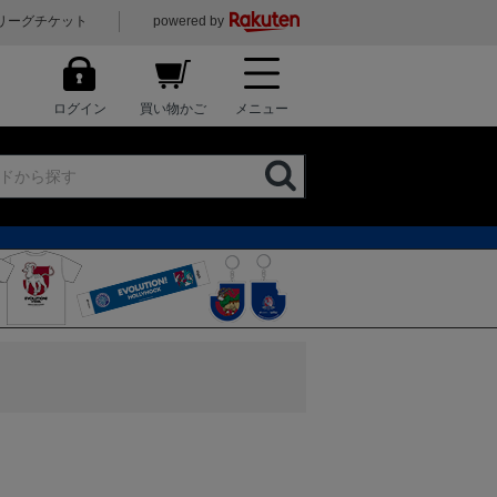
リーグチケット
powered by
ログイン
買い物かご
メニュー