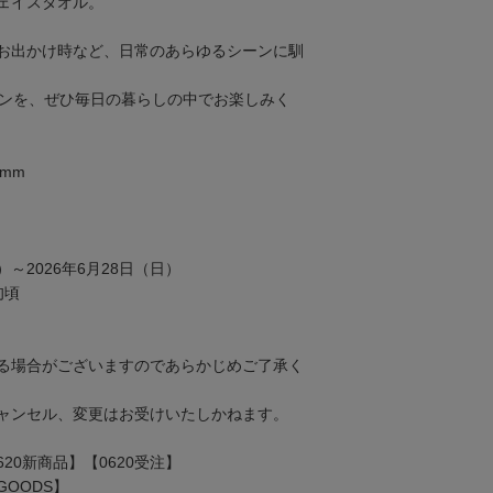
ェイスタオル。
お出かけ時など、日常のあらゆるシーンに馴
インを、ぜひ毎日の暮らしの中でお楽しみく
0mm
）～2026年6月28日（日）
旬頃
る場合がございますのであらかじめご了承く
ャンセル、変更はお受けいたしかねます。
620新商品】【0620受注】
 GOODS】