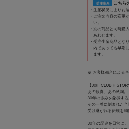
こちら
受注生産
生産状況によりお
ご注文内容の変更
い。
別の商品と同時購
あわせます。
受注生産商品とな
内であっても早期
ます。
※ お客様都合による
【30th CLUB HISTO
あの歓喜、あの激闘。
30年の歩みを象徴す
その一着に刻まれた当
受け継がれる伝統を胸
30年の歴史を日常に。