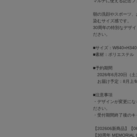
マルチに使える記念フ
朝の洗顔やスポーツ、
染むサイズ感です。
30周年の特別なデザ
ださい。
■サイズ：W840×H34
■素材：ポリエステル
■予約期間
2026年6月20日（土
お届け予定：8月上
■注意事項
・デザインが変更にな
ださい。
・受付期間終了後のキ
【202606新商品】【0
【30周年 MEMORIAL