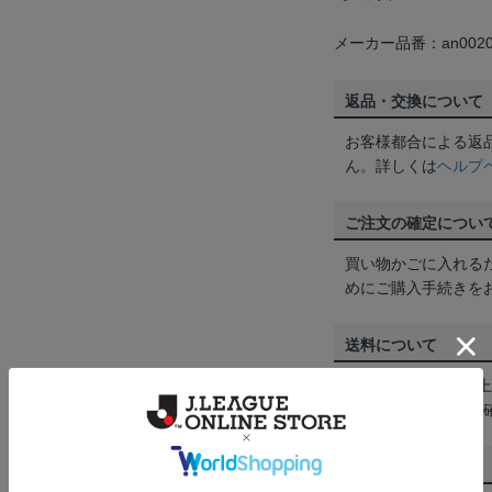
メーカー品番：an0020
返品・交換について
お客様都合による返
ん。詳しくは
ヘルプ
ご注文の確定につい
買い物かごに入れる
めにご購入手続きを
送料について
3,980円（税込）
は
ヘルプページ
をご
配送方法について