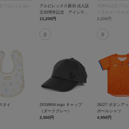
記念アルビくんぬい
アルビレックス新潟 法人設
30周年記念アル
立30周年記念 アイシテル
ぐるみキーホル
ニイガタ ―受け継がれる想
13,200円
2,200円
い―（Blu-ray）
スタイ
26SWAN-logo キャップ
26/27 ボタンア
（ダークグレー）
ボールシャツ
3,300円
4,950円