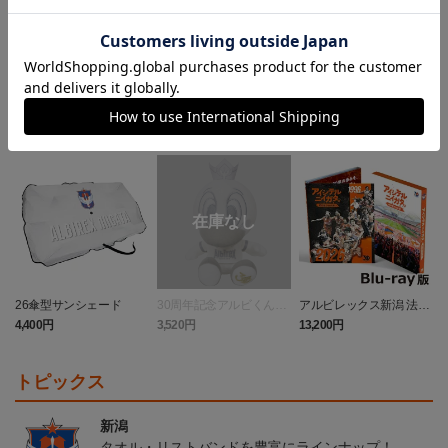
ランキング
26傘型サンシェード
30周年記念アルビくんぬ
アルビレックス新潟 法人
いぐるみ
設立30周年記念 アイシ
4,400円
3,520円
13,200円
4
テルニイガタ ―受け継が
れる想い―（Blu-ray）
トピックス
新潟
タオル・リストバンドを豊富にラインナップ！