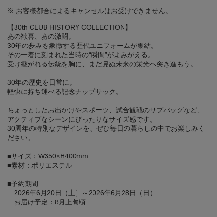
※ お客様都合によるキャンセルはお受けできません。
【30th CLUB HISTORY COLLECTION】
あの歓喜、あの激闘。
30年の歩みを象徴する歴代ユニフォームが集結。
その一着に刻まれた当時の“瞬間”がよみがえる。
受け継がれる伝統を胸に、まだ見ぬ未来の栄光へ突き進もう。
30年の歴史を日常に。
軽快に持ち運べる記念ナップサック。
ちょっとしたお出かけやスポーツ、試合観戦のサブバッグなど、
アクティブなシーンにぴったりなサイズ感です。
30周年の特別なデザインを、ぜひ毎日の暮らしの中でお楽しみく
ださい。
■サイズ：W350×H400mm
■素材：ポリエステル
■予約期間
2026年6月20日（土）～2026年6月28日（日）
お届け予定：8月上旬頃