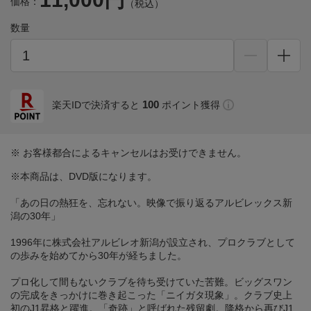
価格：
（税込）
数量
100
楽天IDで決済すると
ポイント獲得
※ お客様都合によるキャンセルはお受けできません。
※本商品は、DVD版になります。
「あの日の熱狂を、忘れない。映像で振り返るアルビレックス新
潟の30年」
1996年に株式会社アルビレオ新潟が設立され、プロクラブとして
の歩みを始めてから30年が経ちました。
プロ化して間もないクラブを待ち受けていた苦難。ビッグスワン
の完成をきっかけに巻き起こった「ニイガタ現象」。クラブ史上
初のJ1昇格と躍進。「奇跡」と呼ばれた残留劇。降格から再びJ1