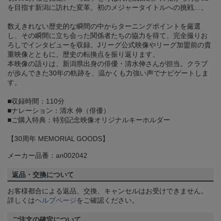
を目指す新潟に訪れた変革。初のメジャータイトルへの挑戦…。
数えきれない歴史的な瞬間の中からターニングポイントを厳選
し、その瞬間に立ち会った関係者たちの協力を得て、完全撮りお
ろしでインタビューを収録。Jリーグ公式映像やリーグ加盟前の貴
重映像とともに、歴史の転換点を振り返ります。
本映像の語りは、新潟県出身の俳優・清水伸さんが担当。クラブ
が歩んできた30年の軌跡を、温かくも力強い声でナビゲートしま
す。
■収録時間：110分
■ナレーション：清水 伸（俳優）
■ご購入特典：特別記念映像オリジナルキーホルダー
【30周年 MEMORIAL GOODS】
メーカー品番：an002042
返品・交換について
お客様都合による返品、交換、キャンセルはお受けできません。
詳しくは
ヘルプページ
をご確認ください。
ご注文の確定について