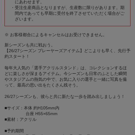
にあわせます。
受注生産商品となりますが、生産数に限りがあります。期
間内であっても早期に受付を終了させていただく場合がご
ざいます。
※ お客様都合によるキャンセルはお受けできません。
新シーズンも共に戦おう。
【26/27シーズン プレーヤーズアイテム】どこよりも早く、先行予
約スタート！
毎年大人気の「選手アクリルスタンド」は、コレクションするほ
どに楽しさが深まるアイテム。今シーズンも日常のふとした瞬間
やスタジアムの熱気の中で、お気に入りの選手と一緒に写真を撮
って、最高の思い出をたくさん残そう。
26/27シーズンも、彼らと共に新たな一歩を踏み出しましょう！
■サイズ：本体 約H105mm内
台座 H55×65mm
■素材：アクリル
■予約期間