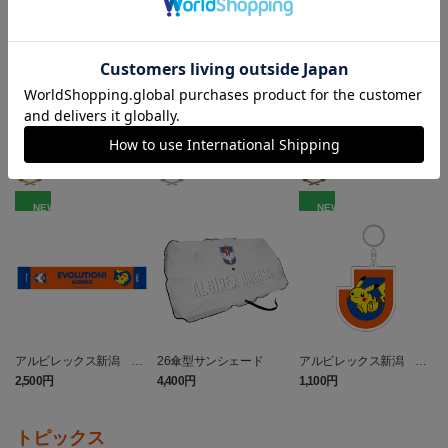
ヘルプページ
ランキング
NEW
NEW
アルビレックス新潟 ピ
26傘型サンシェード
アルビレックス新潟 ピ
カチュウ タオルマフラー
カチュウ キーホルダー
2,500円
4,400円
1,100円
4
トピックス