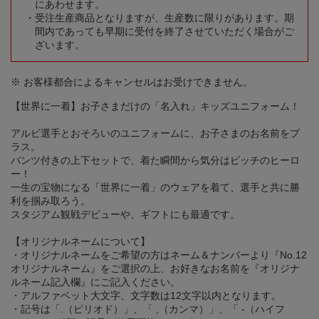
にあわせます。
受注生産商品となりますが、生産数に限りがあります。期
間内であっても早期に受付を終了させていただく場合がご
ざいます。
※ お客様都合によるキャンセルはお受けできません。
【世界に一着】お子さまだけの「名入れ」キッズユニフォーム！
アルビ選手とおそろいのユニフォームに、お子さまのお名前をプ
ラス。
パンツ付きの上下セットで、着た瞬間から気分はピッチのヒーロ
ー！
一生の宝物になる「世界に一着」のウェアを着て、選手と共に勝
利を掴み取ろう。
スタジアム観戦デビューや、ギフトにも最適です。
【オリジナルネームについて】
・オリジナルネームをご希望の方はネーム＆ナンバーより『No.12
オリジナルネーム』をご選択の上、お好きなお名前を『オリジナ
ルネーム記入欄』にご記入ください。
・アルファベット大文字、文字数は12文字以内となります。
・記号は「.（ピリオド）」、「 ,（カンマ）」、「 -（ハイフ