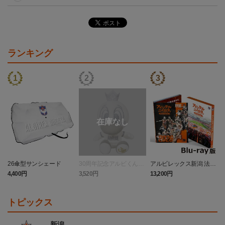
ランキング
26傘型サンシェード
30周年記念アルビくんぬ
アルビレックス新潟 法人
いぐるみ
設立30周年記念 アイシ
4,400円
3,520円
13,200円
4
テルニイガタ ―受け継が
れる想い―（Blu-ray）
トピックス
新潟