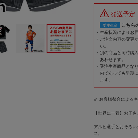
発送予定
こちら
受注生産
生産状況によりお
ご注文内容の変更
い。
別の商品と同時購
あわせます。
受注生産商品とな
内であっても早期
ます。
※ お客様都合による
【世界に一着】お子さ
アルビ選手とおそろい
ス。