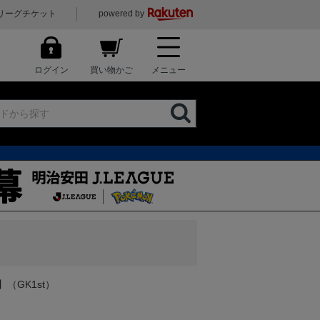
リーグチケット
powered by
ログイン
買い物かご
メニュー
（GK1st）