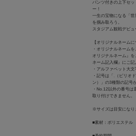
パンツ付きの上下セッ
ー！
一生の宝物になる「世
を掴み取ろう。
スタジアム観戦デビュ
【オリジナルネームに
・オリジナルネームをご
オリジナルネーム』を
ネーム記入欄』にご記
・アルファベット大文
・記号は「.（ピリオド
ン）」の3種類の記号
・No.12以外の番号
取り付けできません。
※サイズは目安になり
■素材：ポリエステル
■予約期間