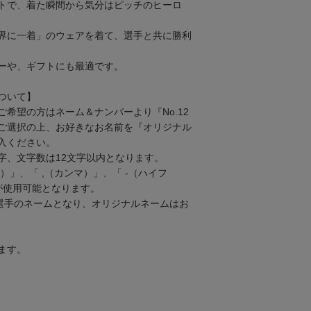
トで、着た瞬間から気分はピッチのヒーロ
界に一着」のウェアを着て、選手と共に勝利
ーや、ギフトにも最適です。
ついて】
希望の方はネーム＆ナンバーより『No.12
ご選択の上、お好きなお名前を『オリジナル
入ください。
字、文字数は12文字以内となります。
）」、「 ,（カンマ）」、「 -（ハイフ
が使用可能となります。
は選手のネームとなり、オリジナルネームはお
ます。