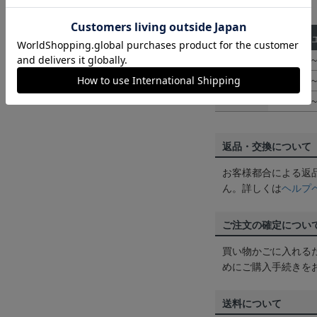
■パンツサイズ
サイズ
ウ
110
46
120
47
130
48
返品・交換について
お客様都合による返
ん。詳しくは
ヘルプ
ご注文の確定につい
買い物かごに入れる
めにご購入手続きを
送料について