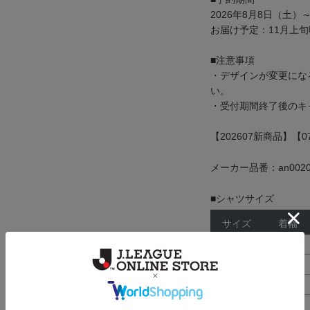
2026年8月8日（土）～
お届け予定：11月上旬
■注意事項
・デザインが変更にな
い。
・受付期間終了後のキ
【202607新商品】【
メーカー品番：an0020
■シャツサイズ
サイズ
着幅
110
32cm
120
35cm
130
37cm