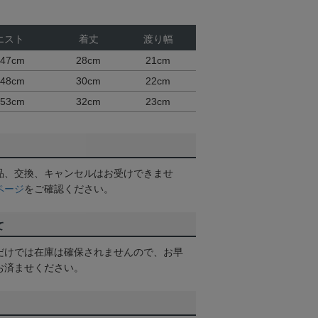
エスト
着丈
渡り幅
~47cm
28cm
21cm
~48cm
30cm
22cm
~53cm
32cm
23cm
品、交換、キャンセルはお受けできませ
ページ
をご確認ください。
て
だけでは在庫は確保されませんので、お早
お済ませください。