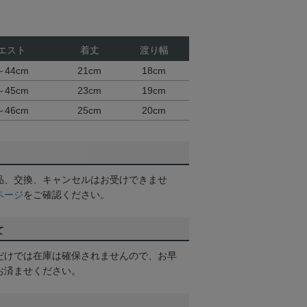
エスト
着丈
渡り幅
～44cm
21cm
18cm
～45cm
23cm
19cm
～46cm
25cm
20cm
品、交換、キャンセルはお受けできませ
ページ
をご確認ください。
て
だけでは在庫は確保されませんので、お早
お済ませください。