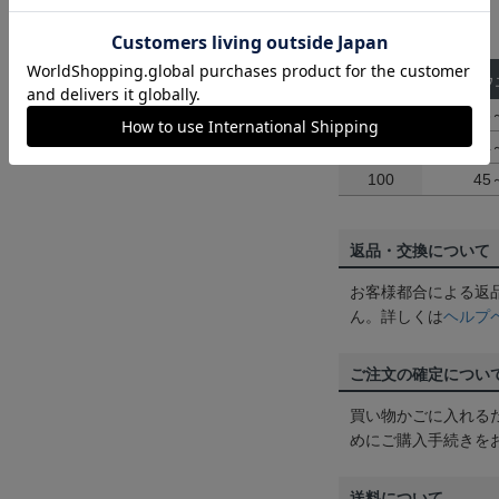
■パンツサイズ
サイズ
ウ
80
43
90
44
100
45
返品・交換について
お客様都合による返
ん。詳しくは
ヘルプ
ご注文の確定につい
買い物かごに入れる
めにご購入手続きを
送料について