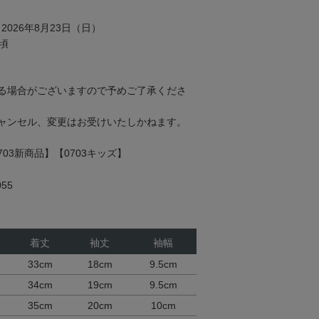
2026年8月23日（日）
頃
る場合がございますので予めご了承くださ
ャンセル、変更はお受けいたしかねます。
0703新商品】【0703キッズ】
55
着丈
袖丈
袖幅
33cm
18cm
9.5cm
34cm
19cm
9.5cm
35cm
20cm
10cm