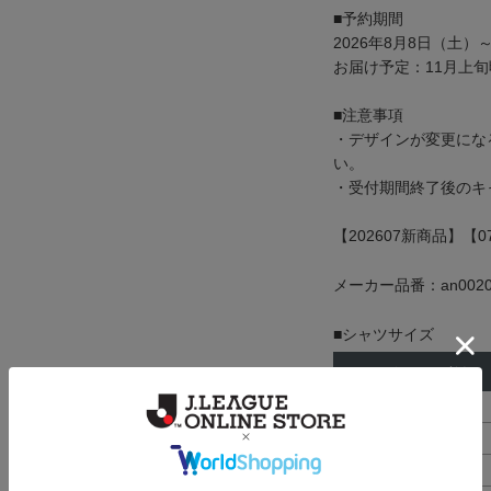
■予約期間
2026年8月8日（土）～
お届け予定：11月上旬
■注意事項
・デザインが変更にな
い。
・受付期間終了後のキ
【202607新商品】【
メーカー品番：an0020
■シャツサイズ
サイズ
着幅
80
29cm
90
30cm
100
31cm