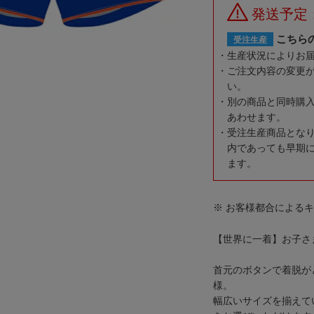
発送予定
こちら
受注生産
生産状況によりお
ご注文内容の変更
い。
別の商品と同時購
あわせます。
受注生産商品とな
内であっても早期
ます。
※ お客様都合による
【世界に一着】お子さ
首元のボタンで着脱が
様。
幅広いサイズを揃えて