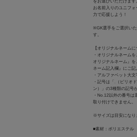
をお選びいただけます
お名前入りのユニフォ
力で応援しよう！
※GK選手をご選択いた
す。
【オリジナルネームに
・オリジナルネームをご
オリジナルネーム』を
ネーム記入欄』にご記
・アルファベット大文
・記号は「.（ピリオド
ン）」の3種類の記号
・No.12以外の番号
取り付けできません。
※サイズは目安になり
■素材：ポリエステル