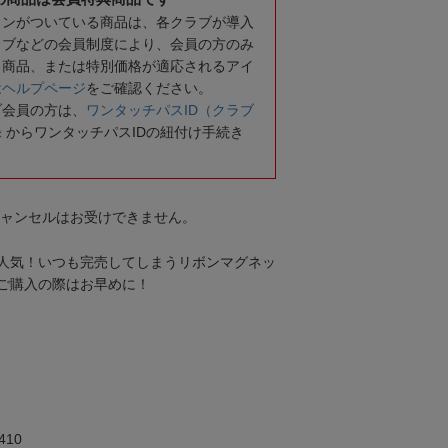
コンがついている商品は、各クラブが導入
ラブなどの会員制度により、会員の方のみ
る商品、または特別価格が適応されるアイ
は
ヘルプページ
をご確認ください。
ブ会員の方は、
ワンタッチパスID（クラブ
録
からワンタッチパスIDの紐付け手続き
キャンセルはお受けできません。
人気！いつも完売してしまうリボンマグネッ
ご購入の際はお早めに！
10