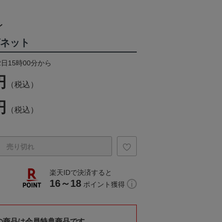
レ
グネット
2日15時00分から
円
（税込）
円
（税込）
売り切れ
楽天IDで決済すると
16～18
ポイント獲得
の商品は会員特典商品です