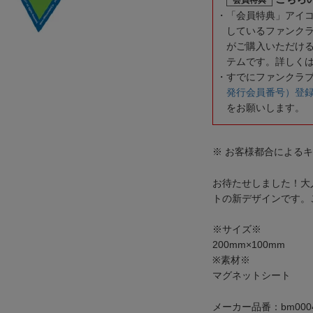
「会員特典」アイ
しているファンク
がご購入いただけ
テムです。詳しく
すでにファンクラ
発行会員番号）登
をお願いします。
※ お客様都合による
お待たせしました！大
トの新デザインです。
※サイズ※
200mm×100mm
※素材※
マグネットシート
メーカー品番：bm0004