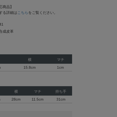
応商品】
する詳細は
こちら
をご覧ください。
41
合成皮革
横
マチ
m
15.8cm
1cm
横
マチ
持ち手
m
28cm
11.5cm
31cm