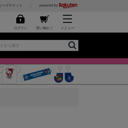
リーグチケット
powered by
ログイン
買い物かご
メニュー