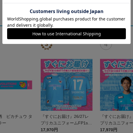
栖 ピカチュウ タ
『すぐにお届け』26/27レ
『すぐにお届け』2
ラー
プリカユニフォームFP1st
プリカユニフォーム
No.17 SAGANTINO
No.10 鈴木 大
17,970円
17,970円