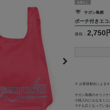
在庫なし
サガン鳥栖
ポーチ付きエコ
2,750
価格：
※ お客様都合による
サガン鳥栖のオリジナ
小銭入れにもなるミニ
マチも広くなっている