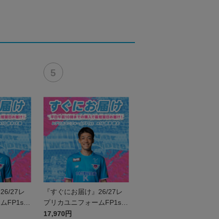
6/27レ
『すぐにお届け』26/27レ
FP1st
プリカユニフォームFP1st
馳
No.16 西澤 健太
17,970円