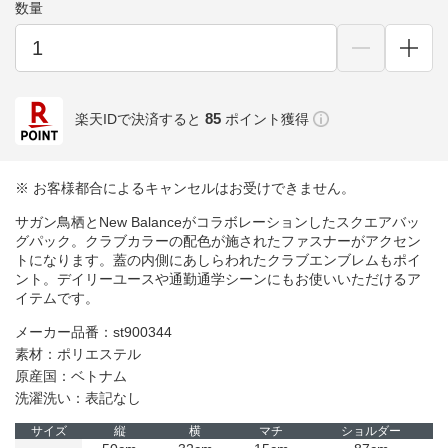
数量
85
楽天IDで決済すると
ポイント獲得
※ お客様都合によるキャンセルはお受けできません。
サガン鳥栖とNew Balanceがコラボレーションしたスクエアバッ
グパック。クラブカラーの配色が施されたファスナーがアクセン
トになります。蓋の内側にあしらわれたクラブエンブレムもポイ
ント。デイリーユースや通勤通学シーンにもお使いいただけるア
イテムです。
メーカー品番：st900344
素材：ポリエステル
原産国：ベトナム
洗濯洗い：表記なし
サイズ
縦
横
マチ
ショルダー