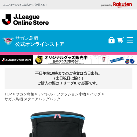
ユニフォームなどの公式グッズが買える！
powered by
サガン鳥栖
公式オンラインストア
平日午前10時までのご注文は当日出荷。
（土日祝日は除く）
ご購入の際はＪリーグIDが必要です。
TOP
サガン鳥栖
アパレル・ファッション小物
バッグ
サガン鳥栖 スクエアバッグパック