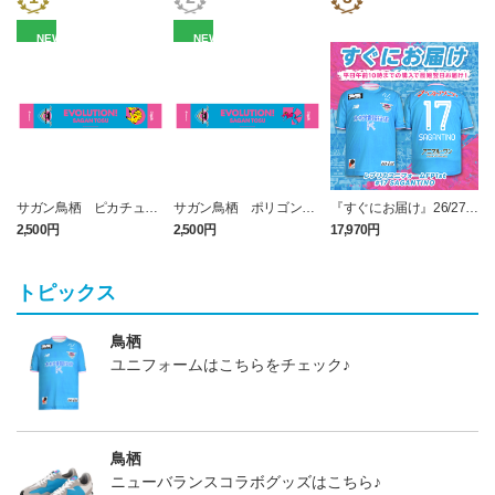
NEW
NEW
サガン鳥栖 ピカチュウ
サガン鳥栖 ポリゴンZ
『すぐにお届け』26/27レ
タオルマフラー
タオルマフラー
プリカユニフォームFP1st
2,500円
2,500円
17,970円
1
No.17 SAGANTINO
トピックス
鳥栖
ユニフォームはこちらをチェック♪
鳥栖
ニューバランスコラボグッズはこちら♪