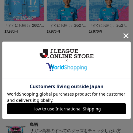
『すぐにお届け』26/27レ
『すぐにお届け』26/27レ
『すぐにお届け』26/27レ
プリカユニフォームFP1st
プリカユニフォームFP1st
プリカユニフォームFP1st
17,970円
17,970円
17,970円
2
No.17 SAGANTINO
No.10 鈴木 大馳
No.16 西澤 健太
トピックス
鳥栖
ユニフォームはこちらをチェック♪
鳥栖
ニューバランスコラボグッズはこちら♪
鳥栖
サガン鳥栖のすべてのグッズをチェックしたい方