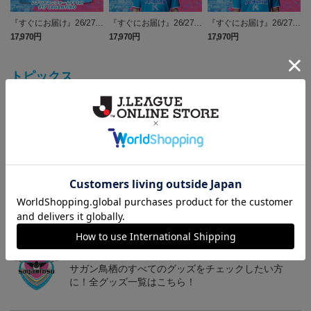
『すぐにお届け』26/27レ
『すぐにお届け』26/27レ
『すぐにお届け』26/27レ
プリカユニフォームFP1st
プリカユニフォームFP1st
プリカユニフォームFP1st
17,970円
17,970円
17,970円
2
No.17 SAGANTINO
No.16 西澤 健太
No.10 鈴木 大馳
トピックス
鳥栖
ユニフォームはこちらをチェック♪
鳥栖
ニューバランスコラボグッズはこちら♪
鳥栖
サガン鳥栖のすべてのグッズをチェックしたい方
に！全グッズ一覧はこちら！