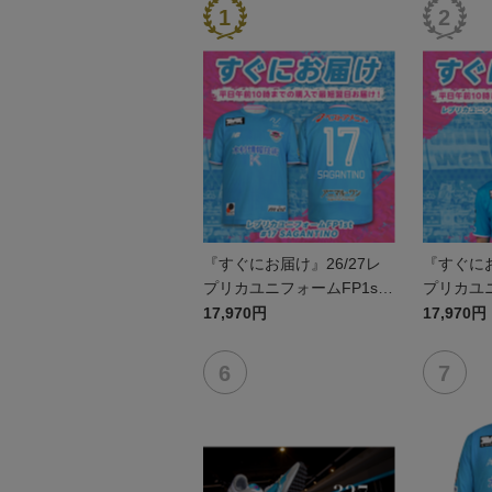
『すぐにお届け』26/27レ
『すぐにお
プリカユニフォームFP1st
プリカユニ
No.17 SAGANTINO
No.10 
17,970円
17,970円