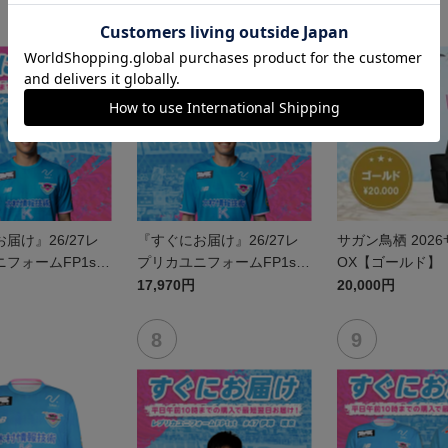
届け』26/27レ
『すぐにお届け』26/27レ
サガン鳥栖 202
フォームFP1st
プリカユニフォームFP1st
OX【ゴールド】
鈴木 大馳
No.16 西澤 健太
17,970円
20,000円