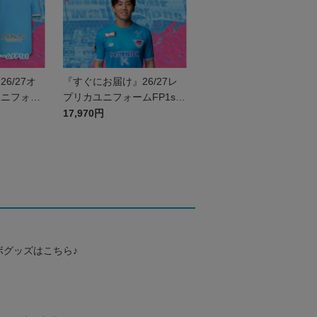
6/27オ
『すぐにお届け』26/27レ
ユニフォー
プリカユニフォームFP1st
号なし
No.20 中原 輝
17,970円
ボグッズはこちら♪