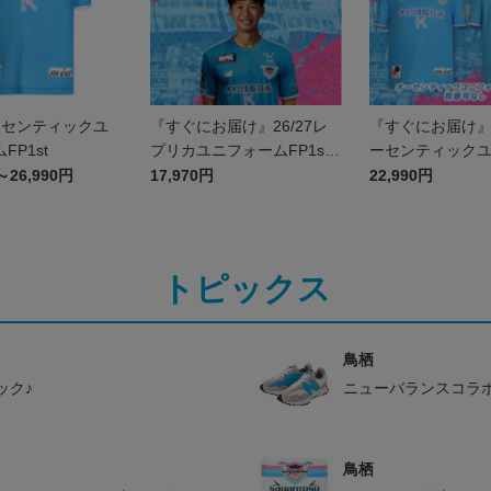
オーセンティックユ
『すぐにお届け』26/27レ
『すぐにお届け』2
FP1st
プリカユニフォームFP1st
ーセンティック
No.47 伊澤 璃来
ムFP1st 背番
～26,990円
17,970円
22,990円
トピックス
鳥栖
ック♪
ニューバランスコラ
鳥栖