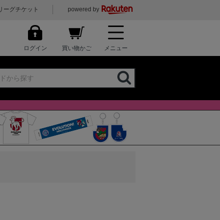
リーグチケット
powered by
ログイン
買い物かご
メニュー