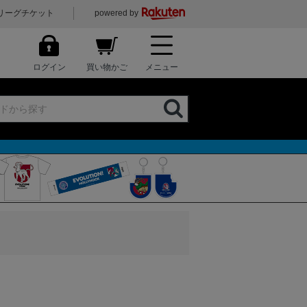
リーグチケット
powered by
ログイン
買い物かご
メニュー