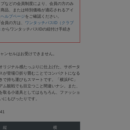
ラブなどの会員制度により、会員の方のみ
る商品、または特別価格が適応されるアイ
は
ヘルプページ
をご確認ください。
ブ会員の方は、
ワンタッチパスID（クラブ
録
からワンタッチパスIDの紐付け手続き
キャンセルはお受けできません。
オリジナル感たっぷりに仕上げた、サポータ
スが登場◎折り畳むことでコンパクトになる
きで持ち運びもスマートです。「横浜FC」
アム観戦でも目立つこと間違いナシ。また、
を取る小道具としてはもちろん、ファッショ
いにもぴったりです。
41
縦
横