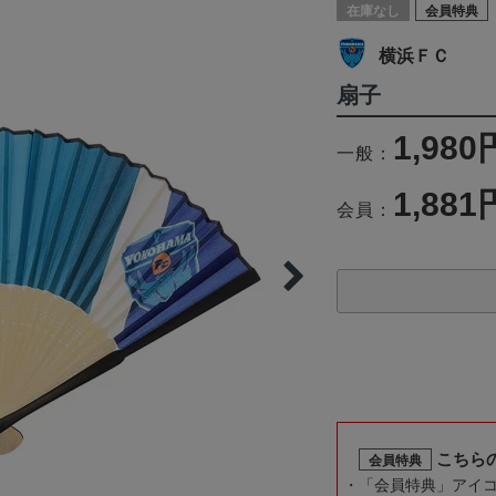
在庫なし
会員特典
横浜ＦＣ
扇子
1,980
一般：
1,881
会員：
こちら
会員特典
「会員特典」アイ