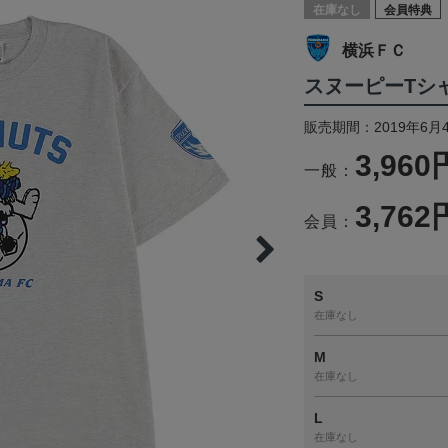
在庫なし
会員特典
横浜ＦＣ
スヌーピーTシャ
販売期間：2019年6月
3,960
一般：
3,762
会員：
S
在庫なし
M
在庫なし
L
在庫なし