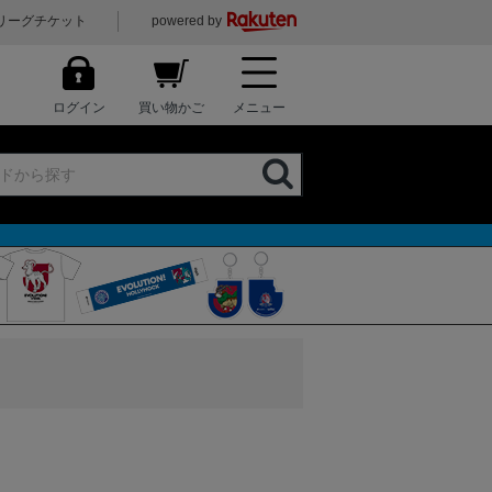
リーグチケット
powered by
ログイン
買い物かご
メニュー