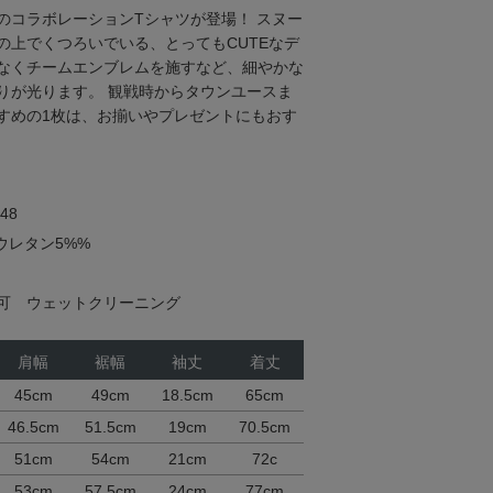
のコラボレーションTシャツが登場！ スヌー
の上でくつろいでいる、とってもCUTEなデ
なくチームエンブレムを施すなど、細やかな
りが光ります。 観戦時からタウンユースま
すめの1枚は、お揃いやプレゼントにもおす
48
ウレタン5%%
可 ウェットクリーニング
肩幅
裾幅
袖丈
着丈
45cm
49cm
18.5cm
65cm
46.5cm
51.5cm
19cm
70.5cm
51cm
54cm
21cm
72c
53cm
57.5cm
24cm
77cm