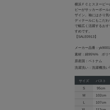
横浜ＦＣとスヌーピー
ピーがサッカーボール
ザイン。袖にはさり気
ディテールにもこだわ
で幅広く活躍するおす
すめです。
【SALE0913】
メーカー品番：yk9001
素材：綿95%% ポリ
原産国：ベトナム
洗濯洗い：洗濯機洗い
サイズ
バスト
S
95cm
M
102cm
L
107cm
XL
112cm