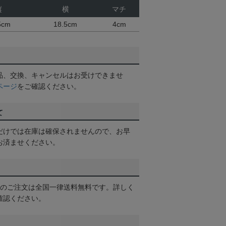
縦
横
マチ
5cm
18.5cm
4cm
品、交換、キャンセルはお受けできませ
ページ
をご確認ください。
て
だけでは在庫は確保されませんので、お早
お済ませください。
以上のご注文は全国一律送料無料です。詳しく
確認ください。