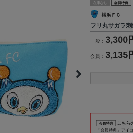
在庫なし
会員特典
横浜ＦＣ
フリ丸サガラ刺
3,300
一般：
3,135
会員：
こちら
会員特典
「会員特典」アイ