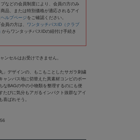
ラブなどの会員制度により、会員の方のみ
る商品、または特別価格が適応されるアイ
は
ヘルプページ
をご確認ください。
ブ会員の方は、
ワンタッチパスID（クラブ
録
からワンタッチパスIDの紐付け手続き
キャンセルはお受けできません。
丸」デザインの、もこもことしたサガラ刺繍
キャンバス地に切替えた異素材コンビのポー
ちなBAGの中の小物類を整理するのにも便
すたびに気分もアガるインパクト抜群なアイ
も喜ばれそう。
56