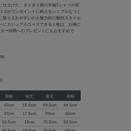
に仕上げた、タイダイ柄の半袖Tシャツが登
ロゴがワンポイントに映えるシンプルなつく
に取り入れやすいのも魅力的◎観戦スタイル
ーにカジュアルユースできる１枚は、お揃に
ーター仲間へのプレゼントにもおすすめで
96
可
肩幅
袖丈
着丈
裾幅
42cm
15.5cm
69.5cm
44.5cm
47cm
17.5cm
70cm
50cm
51.5cm
18cm
70.5cm
54.5cm
56.5cm
18.5cm
76.5cm
60cm