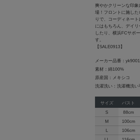
爽やかクリーンな印象
場！フロントに施した
りで、コーディネート
にはもちろん、デイリ
したり、横浜FCサポ
す。
【SALE0913】
メーカー品番：yk9001
素材：綿100%
原産国：メキシコ
洗濯洗い：洗濯機洗い
サイズ
バスト
S
88cm
M
100cm
L
106cm
LL
116cm