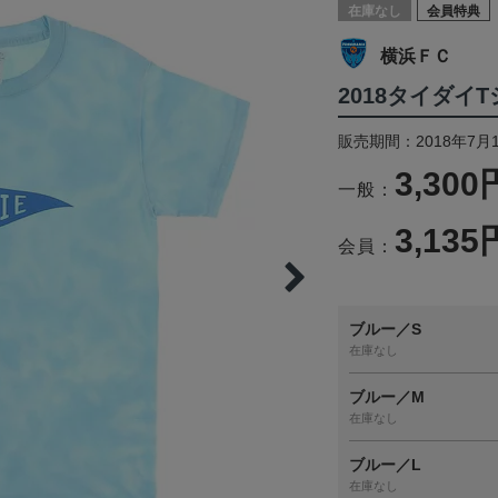
在庫なし
会員特典
横浜ＦＣ
2018タイダイ
販売期間：2018年7月
3,300
一般：
3,135
会員：
ブルー／S
在庫なし
ブルー／M
在庫なし
ブルー／L
在庫なし