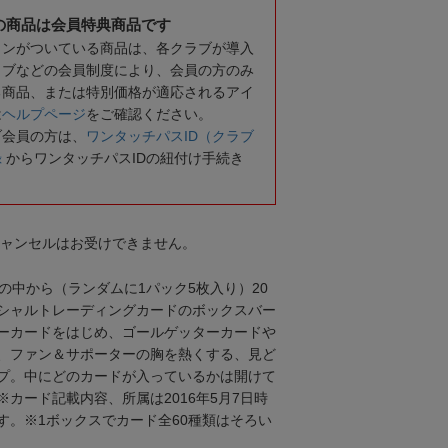
の商品は会員特典商品です
コンがついている商品は、各クラブが導入
ラブなどの会員制度により、会員の方のみ
る商品、または特別価格が適応されるアイ
は
ヘルプページ
をご確認ください。
ブ会員の方は、
ワンタッチパスID（クラブ
録
からワンタッチパスIDの紐付け手続き
キャンセルはお受けできません。
の中から（ランダムに1パック5枚入り）20
シャルトレーディングカードのボックスバー
ーカードをはじめ、ゴールゲッターカードや
、ファン＆サポーターの胸を熱くする、見ど
プ。中にどのカードが入っているかは開けて
カード記載内容、所属は2016年5月7日時
す。※1ボックスでカード全60種類はそろい
】