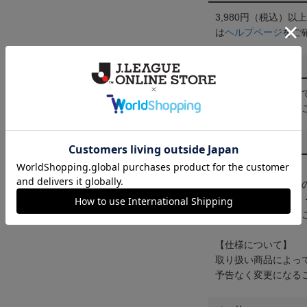
3,980円（税込）
は
ヘルプページ
をご
配送方法について
一部商品はメール便
くは
ヘルプページ
を
商品について
【カラーについて】
商品画像は、お使い
ンのメーカー・機種
なって見える場合が
【仕様について】
取り扱い商品によっ
予告なく変更になる