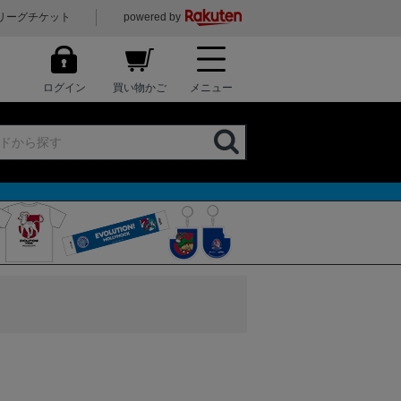
リーグチケット
powered by
ログイン
買い物かご
メニュー