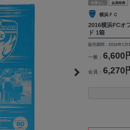
在庫なし
会員特典
横浜ＦＣ
2016横浜FC
ド 1箱
販売期間：2016年1月
6,600
一般：
6,270
会員：