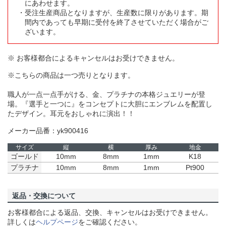
にあわせます。
受注生産商品となりますが、生産数に限りがあります。期
間内であっても早期に受付を終了させていただく場合がご
ざいます。
※ お客様都合によるキャンセルはお受けできません。
※こちらの商品は一つ売りとなります。
職人が一点一点手がける、金、プラチナの本格ジュエリーが登
場。『選手と一つに』をコンセプトに大胆にエンブレムを配置し
たデザイン。耳元をおしゃれに演出！！
メーカー品番：yk900416
サイズ
縦
横
厚み
地金
ゴールド
10mm
8mm
1mm
K18
プラチナ
10mm
8mm
1mm
Pt900
返品・交換について
お客様都合による返品、交換、キャンセルはお受けできません。
詳しくは
ヘルプページ
をご確認ください。