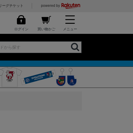
リーグチケット
powered by
ログイン
買い物かご
メニュー