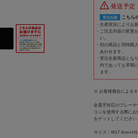
発送予定
こちら
受注生産
生産状況によりお
ご注文内容の変更
い。
別の商品と同時購
あわせます。
受注生産商品とな
内であっても早期
ます。
※ お客様都合による
全選手対応のプレーヤ
コンを使用する際にお
をゲットしてください
サイズ：W17.9cm×H13