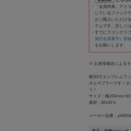
「会員特典」アイ
しているファンク
がご購入いただけ
テムです。詳しく
すでにファンクラ
発行会員番号）登
をお願いします。
※ お客様都合による
横浜FCエンブレムワ
オルマフラーです！タ
う！
サイズ：幅200mm×全長
素材：綿100％
メーカー品番：yk9004