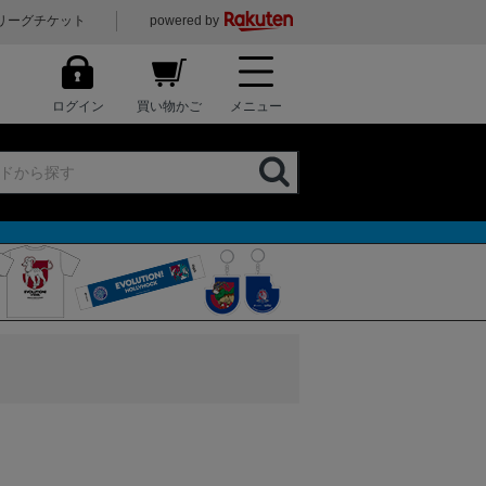
リーグチケット
powered by
ログイン
買い物かご
メニュー