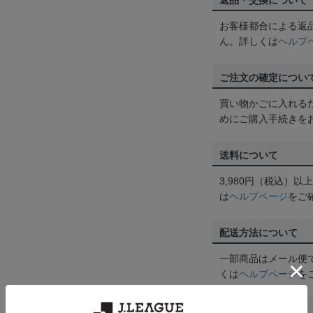
返品・交換について
お客様都合による返
ん。詳しくは
ヘルプ
ご注文の確定につい
買い物かごに入れる
めにご購入手続きを
送料について
3,980円（税込）
は
ヘルプページ
をご
配送方法について
一部商品はメール便
くは
ヘルプページ
を
商品について