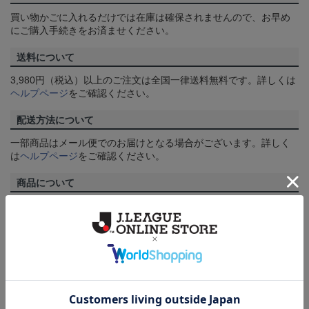
買い物かごに入れるだけでは在庫は確保されませんので、お早め
にご購入手続きをお済ませください。
送料について
3,980円（税込）以上のご注文は全国一律送料無料です。詳しくは
ヘルプページ
をご確認ください。
配送方法について
一部商品はメール便でのお届けとなる場合がございます。詳しく
は
ヘルプページ
をご確認ください。
商品について
【カラーについて】
商品画像は、お使いのパソコンのモニターおよびスマートフォン
のメーカー・機種・画面設定等により、実際の商品の色と異なっ
て見える場合がございます。あらかじめご了承ください。
【仕様について】
取り扱い商品によっては、パッケージやデザインなどの仕様が予
告なく変更になることがございます。