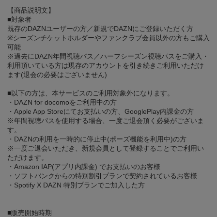
【商品説明文】
■対象者
既存のDAZNユーザーの方／新規でDAZNにご登録いただく方
※シーズンチケットホルダーやファンクラブ会員以外の方もご購入
可能
※過去にDAZN年間視聴パス／ハーフシーズン視聴パスをご購入・
利用頂いている方は現存のアカウントを引き続きご利用いただけ
ます(退会の必要はございません)
■以下の方は、本サービスのご利用対象外になります。
・DAZN for docomoをご利用中の方
・Apple App Storeにてお支払いの方、GooglePlay内課金の方
※年間視聴パスを使用する場合、一度ご退会頂く必要がございま
す。
・DAZNの利用を一時的に停止中(ポーズ機能を利用中)の方
※一度ご退会いただき、新規会員として登録することでご利用い
ただけます。
・Amazon IAP(アプリ内課金) でお支払いのお客様
・ソフトバンクからの特別割引プランで契約されているお客様
・Spotify X DAZN 特別プランでご加入した方
■販売開始時期