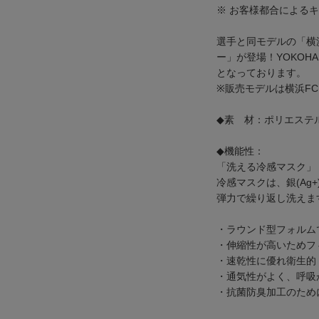
※ お客様都合による
選手と同モデルの「横
ー」が登場！YOKOH
となっております。
※販売モデルは横浜F
◆素 材：ポリエステ
◆機能性：
「洗える冷感マスク」
冷感マスクは、銀(Ag
弾力で繰り返し洗えま
・ラウンド型フォルム
・伸縮性が高いためフ
・速乾性に優れ衛生的
・通気性がよく、呼吸
・抗菌防臭加工のため