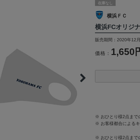
在庫なし
横浜ＦＣ
横浜FCオリジナ
販売期間：2020年12
1,650
価格：
※ おひとり様2点ま
※ お客様都合による
※ おひとり様2点ま