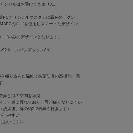
キャンセルはお受けできません。
浜FCオリジナルマスク」に新色の「グレ
AMAFCのロゴを使用しスマートなデザイン
Cロゴのみのデザインとなります。
ル92％ スパンデックス8％
+)を織り込んだ繊維で抗菌防臭の高機能・高
す。
で鼻と口の空間を維持
ィット感に優れており、耳が痛くなりにくい
（洗濯後、綿の約2.2倍早く乾きます）
がしやすい
においにくい