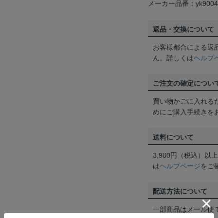
メーカー品番：yk9004
返品・交換について
お客様都合による返
ん。詳しくは
ヘルプ
ご注文の確定につい
買い物かごに入れる
めにご購入手続きを
送料について
3,980円（税込）
は
ヘルプページ
をご
配送方法について
一部商品はメール便