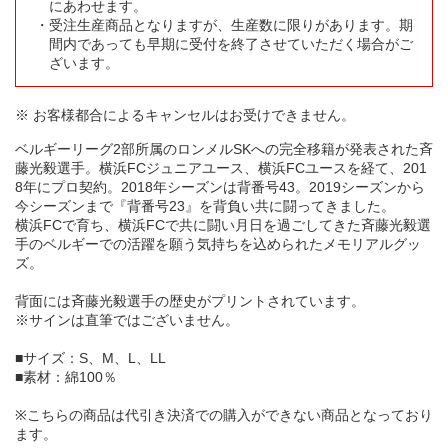
にあわせます。
受注生産商品となりますが、生産数に限りがあります。期
間内であっても早期に受付を終了させていただく場合がご
ざいます。
※ お客様都合によるキャンセルはお受けできません。
ベルギーリーグ2部所属のロンメルSKへの完全移籍が発表された斉
藤光毅選手。横浜FCジュニアユース、横浜FCユースを経て、201
8年にプロ契約。2018年シーズンは背番号43。2019シーズンから
今シーズンまで『背番号23』を背負い共に闘ってきました。
横浜FCで育ち、横浜FCで共に闘い月日を過ごしてきた斉藤光毅選
手のベルギーでの活躍を願う気持ちを込められたメモリアルグッ
ズ。
背面には斉藤光毅選手の歴史がプリントされています。
※サインは直筆ではございません。
■サイズ：S、M、L、LL
■素材：綿100％
※こちらの商品は代引き決済での購入ができない商品となっており
ます。