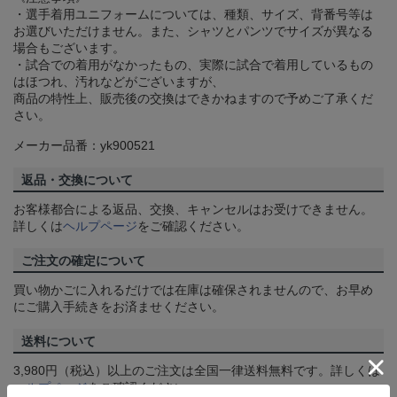
・選手着用ユニフォームについては、種類、サイズ、背番号等は
お選びいただけません。また、シャツとパンツでサイズが異なる
場合もございます。
・試合での着用がなかったもの、実際に試合で着用しているもの
はほつれ、汚れなどがございますが、
商品の特性上、販売後の交換はできかねますので予めご了承くだ
さい。
メーカー品番：yk900521
返品・交換について
お客様都合による返品、交換、キャンセルはお受けできません。
詳しくは
ヘルプページ
をご確認ください。
ご注文の確定について
買い物かごに入れるだけでは在庫は確保されませんので、お早め
にご購入手続きをお済ませください。
送料について
3,980円（税込）以上のご注文は全国一律送料無料です。詳しくは
ヘルプページ
をご確認ください。