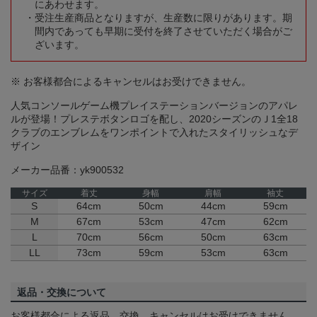
にあわせます。
受注生産商品となりますが、生産数に限りがあります。期
間内であっても早期に受付を終了させていただく場合がご
ざいます。
※ お客様都合によるキャンセルはお受けできません。
人気コンソールゲーム機プレイステーションバージョンのアパレ
ルが登場！プレステボタンロゴを配し、2020シーズンのＪ1全18
クラブのエンブレムをワンポイントで入れたスタイリッシュなデ
ザイン
メーカー品番：yk900532
サイズ
着丈
身幅
肩幅
袖丈
S
64cm
50cm
44cm
59cm
M
67cm
53cm
47cm
62cm
L
70cm
56cm
50cm
63cm
LL
73cm
59cm
53cm
63cm
返品・交換について
お客様都合による返品、交換、キャンセルはお受けできません。