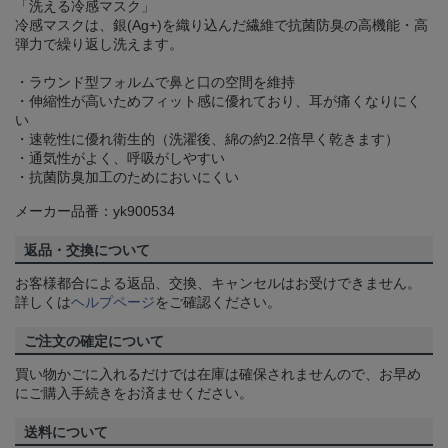
「洗える冷感マスク」
冷感マスクは、銀(Ag+)を織り込んだ繊維で抗菌防臭の高機能・高
弾力で繰り返し洗えます。
・ラウンド型フォルムで鼻と口の空間を維持
・伸縮性が高いためフィット感に優れており、耳が痛くなりにく
い
・速乾性に優れ衛生的（洗濯後、綿の約2.2倍早く乾きます）
・通気性がよく、呼吸がしやすい
・抗菌防臭加工のためにおいにくい
メーカー品番：yk900534
返品・交換について
お客様都合による返品、交換、キャンセルはお受けできません。
詳しくは
ヘルプページ
をご確認ください。
ご注文の確定について
買い物かごに入れるだけでは在庫は確保されませんので、お早め
にご購入手続きをお済ませください。
送料について