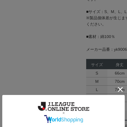
■サイズ：S、M、L、L
※製品個体差が生じま
ください。
■素材：綿100％
メーカー品番：yk9006
サイズ
身丈
S
66cm
M
70cm
L
74cm
LL
78cm
返品・交換について
お客様都合による返