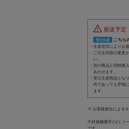
発送予定
こちら
受注生産
生産状況によりお
ご注文内容の変更
い。
別の商品と同時購
あわせます。
受注生産商品とな
内であっても早期
ます。
※ お客様都合による
中村俊輔選手のJ１リー
です。