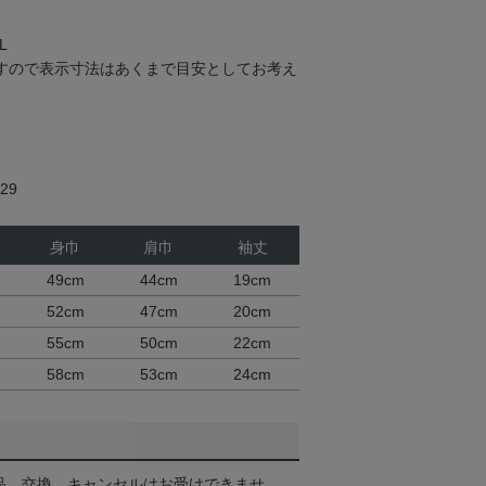
L
すので表示寸法はあくまで目安としてお考え
29
身巾
肩巾
袖丈
49cm
44cm
19cm
52cm
47cm
20cm
55cm
50cm
22cm
58cm
53cm
24cm
品、交換、キャンセルはお受けできませ