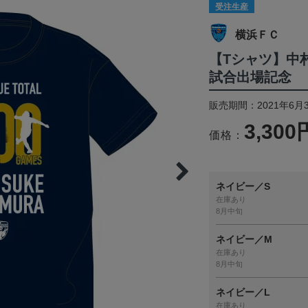
受注生産
横浜ＦＣ
【Tシャツ】中
試合出場記念
販売期間：2021年6月3
3,300
価格：
ネイビー／S
在庫あり
8月中旬
ネイビー／M
在庫あり
8月中旬
ネイビー／L
在庫あり