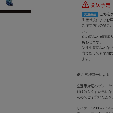
発送予定：
こちら
受注生産
生産状況によりお
ご注文内容の変更
い。
別の商品と同時購
あわせます。
受注生産商品とな
内であっても早期
ます。
※ お客様都合による
全選手対応のプレーヤ
付け飾りやすい形にな
んのでご了承いただき
サイズ：1200㎜×594