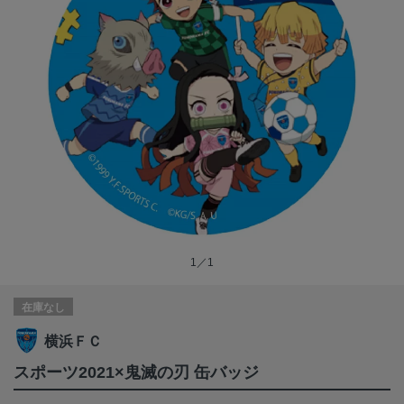
1／1
在庫なし
横浜ＦＣ
スポーツ2021×鬼滅の刃 缶バッジ