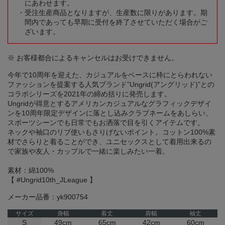
にあわせます。
受注生産商品となりますが、生産数に限りがあります。期
間内であっても早期に受付を終了させていただく場合がご
ざいます。
※ お客様都合によるキャンセルはお受けできません。
今年で10周年を迎えた、カジュアルをベースに枠にとらわれない
ファッションを提案する人気ブランド”Ungrid(アングリッド)”との
コラボシリーズを2021年の締め括りに発売します。
Ungridが得意とするアメリカンカジュアルなグラフィックデザイ
ンを10周年限定デザインに落とし込みクラブネームをあしらい、
スポーツシーンでも日常でもお洒落で目を引くアイテムです。
ネックや袖口のリブ使いもさりげないポイント。コットン100%素
材でさらりと着ることができ、ユニセックスとして着用出来るの
で家族や友人・カップルで一緒に楽しみたい一着。
素材：綿100%
【 #Ungrid10th_JLeague 】
メーカー品番：yk900754
サイズ
身幅
着丈
肩幅
袖丈
S
49cm
65cm
42cm
60cm