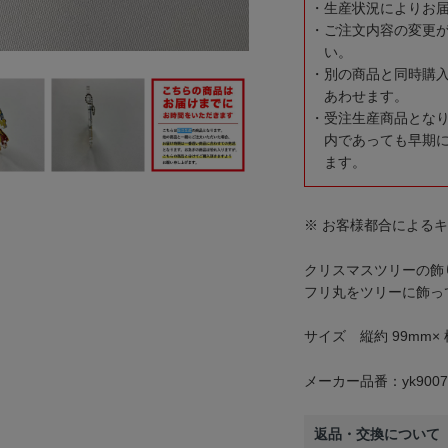
生産状況によりお
ご注文内容の変更
い。
別の商品と同時購
あわせます。
受注生産商品とな
内であっても早期
ます。
※ お客様都合による
クリスマスツリーの飾
フリ丸をツリーに飾っ
サイズ 縦約 99mm× 
メーカー品番：yk9007
返品・交換について