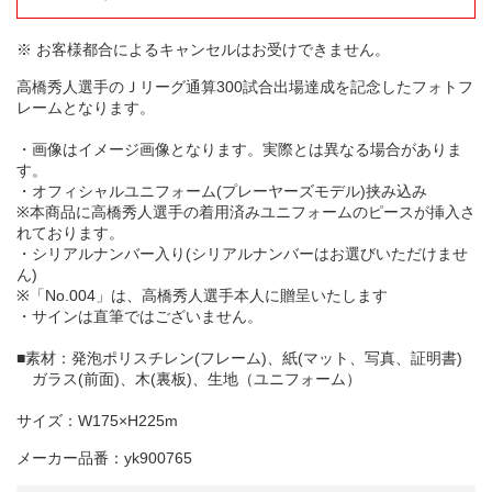
※ お客様都合によるキャンセルはお受けできません。
高橋秀人選手のＪリーグ通算300試合出場達成を記念したフォトフ
レームとなります。
・画像はイメージ画像となります。実際とは異なる場合がありま
す。
・オフィシャルユニフォーム(プレーヤーズモデル)挟み込み
※本商品に高橋秀人選手の着用済みユニフォームのピースが挿入さ
れております。
・シリアルナンバー入り(シリアルナンバーはお選びいただけませ
ん)
※「No.004」は、高橋秀人選手本人に贈呈いたします
・サインは直筆ではございません。
■素材：発泡ポリスチレン(フレーム)、紙(マット、写真、証明書)
ガラス(前面)、木(裏板)、生地（ユニフォーム）
サイズ：W175×H225m
メーカー品番：yk900765