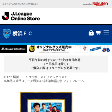
ユニフォームなどの公式グッズが買える！
powered by
横浜ＦＣ
平日午前10時までのご注文は当日出荷。
（土日祝日は除く）
ご購入の際はＪリーグIDが必要です。
TOP
横浜ＦＣ
コラボ・メモリアルグッズ
高橋秀人選手 Jリーグ通算300試合出場記念 フォトフレーム