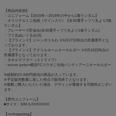
【商品内容例】
・ユニフォーム【2015年～2018年の中から1着ランダム】
・オリジナルミニ色紙（サイン入り）【全30選手＋フリ丸より2枚
ランダム】
・プレーヤーズ貯金缶(全30選手＋フリ丸より1個ランダム)
・フリ丸ぬいぐるみ(S)
・【ブラインド】ジャンボうちわ ※6月27日時点の所属選手とな
っております。
・【ブラインド】アクリルネームキーホルダー ※9月18日時点の
所属選手となっております。
・タオルマフラー（ストライプ）
・soccer junky×横浜FCコラボご当地パンディアーニキーホルダー
※総額約22,000円相当の商品が入っています。
※予定販売数量に達した時点で販売終了となります。
※複数ご購入いただいた場合、デザインが重複する可能性がござい
ます。
【歴代ユニフォーム】
■サイズ：S/M./L/O/XO/2XO
【novhappybag】