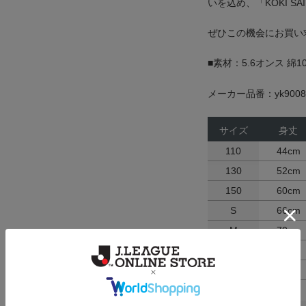
いを込め、「KOKI SA
ぜひこの機会にお買い
■素材：5.6オンス 綿1
メーカー品番：yk9008
サイズ
身丈
110
44cm
130
52cm
150
60cm
S
66cm
M
70cm
L
74cm
XL
78cm