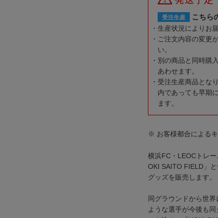
こちら
受注生産
生産状況によりお
ご注文内容の変更
い。
別の商品と同時購
あわせます。
受注生産商品とな
内であっても早期
ます。
※ お客様都合による
横浜FC・LEOCトレ
OKI SAITO FIELD
グッズを販売します。
同グラウンドから世界
ような選手が今後も同