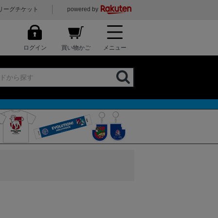
リーグチケット
powered by
ログイン
買い物かご
メニュー